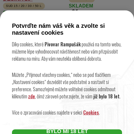
SKLADEM
SUD 15 / 20 / 30 / 50 L
61
Kč
SKLADEM
900
od
Kč
Potvrďte nám váš věk a zvolte si
nastavení cookies
Díky cookies, které
Pivovar Rampušák
používá na tomto webu,
můžeme lépe vyhodnocovat návštěvnost nebo vám přizpůsobit
reklamu na míru. Aby vám neutekla oblíbená dobrota.
Můžete „Přijmout všechny cookies,“ nebo se pod tlačítkem
„Nastavení cookies“ dozvědět vše podstatné a nastavit si
preference. Samozřejmě můžete volitelné cookies odmítnout
kliknutím
zde
, čímž zároveň potvrzujete, že vám
již bylo 18 let
.
NEALKO BLOOD
NEALKO DRY HOP
ORANGE
PLECH 0,5 L
Více o zpracování cookies najdete v sekci
Cookies
.
SKLADEM
PLECH 0,5 L
66
Kč
SKLADEM
62
Kč
BYLO MI 18 LET