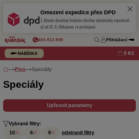
Omezení expedice přes DPD
Z důvodu dovolené budeme všechny objednávky expedovat
až od 10. 8. Děkujeme za pochopení.
604 813 849
Přihlášení
0 Kč
NABÍDKA
Pivo
Speciály
Speciály
Upřesnit parametry
Vybrané filtry:
10
6
9
odstranit filtry