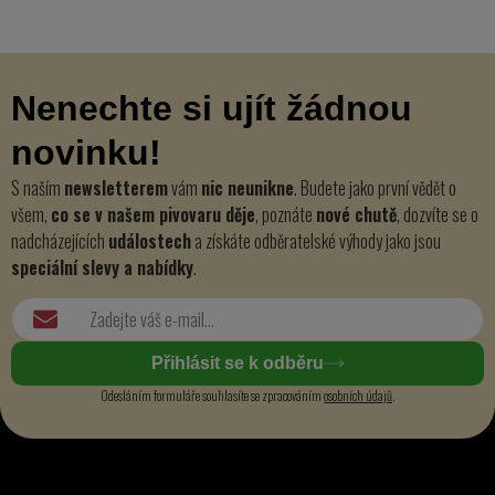
Nenechte si ujít žádnou
novinku!
S naším
newsletterem
vám
nic neunikne
. Budete jako první vědět o
všem,
co se v našem pivovaru děje
, poznáte
nové chutě
, dozvíte se o
nadcházejících
událostech
a získáte odběratelské výhody jako jsou
speciální slevy a nabídky
.
Přihlásit se k odběru
Odesláním formuláře souhlasíte se zpracováním
osobních údajů
.