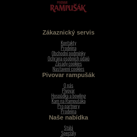
Zákaznický servis
Kontakty
Prodejna
Obchodní podmínky
Ochrana osobních údajů
Zásady cookies
Nastavení cookies
Pivovar rampušák
O nás
Pivovar
Hospůdka a bowling
Kam na Rampušáka
Pro partnery
Prodejna
Naše nabídka
Stálá
Speciály