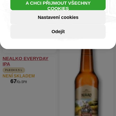
A CHCI PŘIJMOUT VŠECHNY
COOKIES
Nastavení cookies
Odejít
NEALKO EVERYDAY
IPA
PLECH 0,5 L
NENÍ SKLADEM
67
Kč