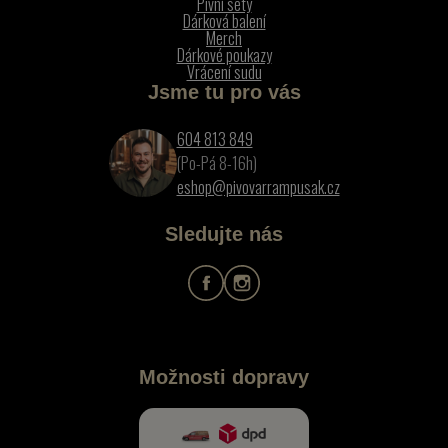
Pivní sety
Dárková balení
Merch
Dárkové poukazy
Vrácení sudu
Jsme tu pro vás
604 813 849
(Po-Pá 8-16h)
eshop@pivovarrampusak.cz
Sledujte nás
Možnosti dopravy