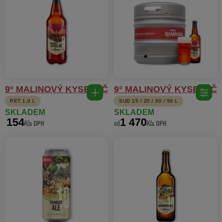
9° MALINOVÝ KYSELÁČ
9° MALINOVÝ KYSELÁČ
PET 1,0 L
SUD 15 / 20 / 30 / 50 L
SKLADEM
SKLADEM
154
1 470
Kč
od
Kč