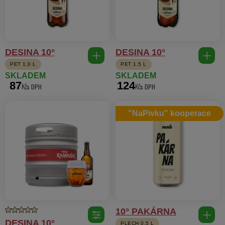
DESINA 10°
DESINA 10°
PET 1,0 L
PET 1,5 L
SKLADEM
SKLADEM
87
124
Kč
Kč
"NaPivku" kooperace
10° PAKÁRNA
DESINA 10°
PLECH 0,5 L