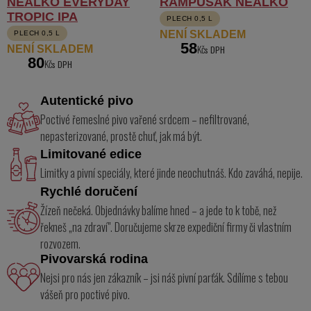
NEALKO EVERYDAY
RAMPUŠÁK NEALKO
TROPIC IPA
PLECH 0,5 L
NENÍ SKLADEM
PLECH 0,5 L
58
Kč
NENÍ SKLADEM
80
Kč
Autentické pivo
Poctivé řemeslné pivo vařené srdcem – nefiltrované,
nepasterizované, prostě chuť, jak má být.
Limitované edice
Limitky a pivní speciály, které jinde neochutnáš. Kdo zaváhá, nepije.
Rychlé doručení
Žízeň nečeká. Objednávky balíme hned – a jede to k tobě, než
řekneš „na zdraví". Doručujeme skrze expediční firmy či vlastním
rozvozem.
Pivovarská rodina
Nejsi pro nás jen zákazník – jsi náš pivní parťák. Sdílíme s tebou
vášeň pro poctivé pivo.