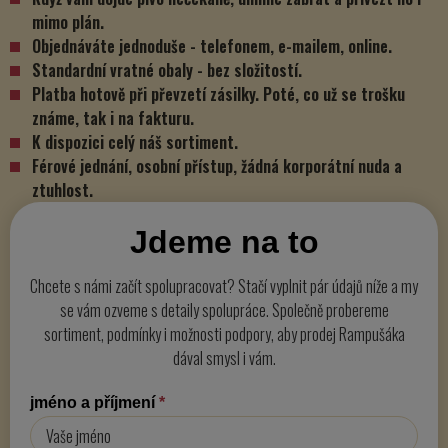
mimo plán.
Objednáváte jednoduše - telefonem, e-mailem, online.
Standardní vratné obaly - bez složitostí.
Platba hotově při převzetí zásilky. Poté, co už se trošku
známe, tak i na fakturu.
K dispozici celý náš sortiment.
Férové jednání, osobní přístup, žádná korporátní nuda a
ztuhlost.
Jdeme na to
Chcete s námi začít spolupracovat? Stačí vyplnit pár údajů níže a my
se vám ozveme s detaily spolupráce. Společně probereme
sortiment, podmínky i možnosti podpory, aby prodej Rampušáka
dával smysl i vám.
jméno a příjmení
*