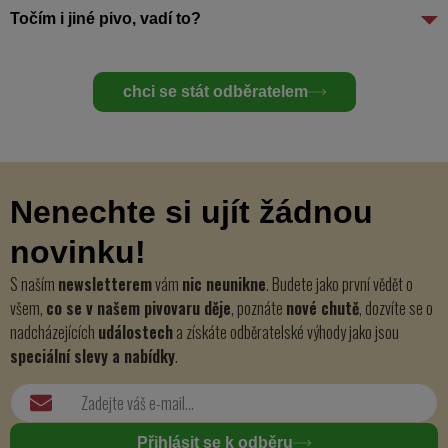
Točím i jiné pivo, vadí to?
chci se stát odběratelem
Nenechte si ujít žádnou
novinku!
S naším
newsletterem
vám
nic neunikne
. Budete jako první vědět o
všem,
co se v našem pivovaru děje
, poznáte
nové chutě
, dozvíte se o
nadcházejících
událostech
a získáte odběratelské výhody jako jsou
speciální slevy a nabídky
.
Přihlásit se k odběru