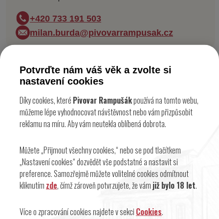
+420 733 191 503
milan.burda@pivovarrampusak.cz
Potvrďte nám váš věk a zvolte si
nastavení cookies
domluva nemůže být
Díky cookies, které
Pivovar Rampušák
používá na tomto webu,
můžeme lépe vyhodnocovat návštěvnost nebo vám přizpůsobit
jednodušší
reklamu na míru. Aby vám neutekla oblíbená dobrota.
ozvete se nám
Můžete „Přijmout všechny cookies,“ nebo se pod tlačítkem
Máte zájem stát se naším partnerem? Není nic jednoduššího než
„Nastavení cookies“ dozvědět vše podstatné a nastavit si
zvednout telefon nebo nám napsat e-mail.
preference. Samozřejmě můžete volitelné cookies odmítnout
kliknutím
zde
, čímž zároveň potvrzujete, že vám
již bylo 18 let
.
Domluvíme se
Někdo z našeho týmu se vám velice rychle ozve a domluvíme se na
Více o zpracování cookies najdete v sekci
veškerých důležitých informacích. Plácneme si.
Cookies
.