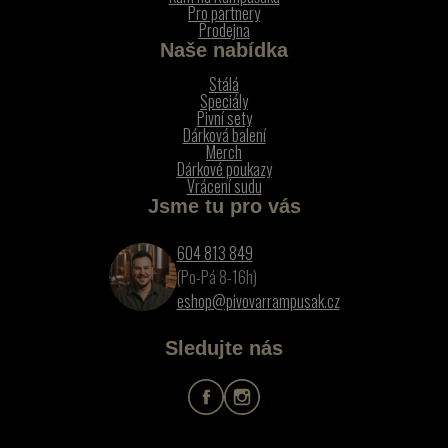
Pro partnery
Prodejna
Naše nabídka
Stálá
Speciály
Pivní sety
Dárková balení
Merch
Dárkové poukazy
Vrácení sudu
Jsme tu pro vás
604 813 849
(Po-Pá 8-16h)
eshop@pivovarrampusak.cz
Sledujte nás