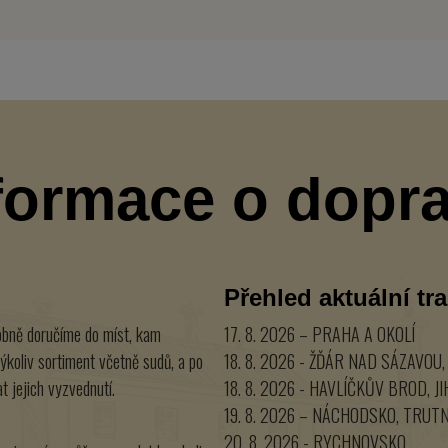
formace o dopr
Přehled aktuální tr
bně doručíme do míst, kam
17. 8. 2026 – PRAHA A OKOLÍ
ýkoliv sortiment včetně sudů, a po
18. 8. 2026 - ŽĎÁR NAD SÁZAVO
t jejich vyzvednutí.
18. 8. 2026 - HAVLÍČKŮV BROD, J
19. 8. 2026 – NÁCHODSKO, TRU
20. 8. 2026 - RYCHNOVSKO