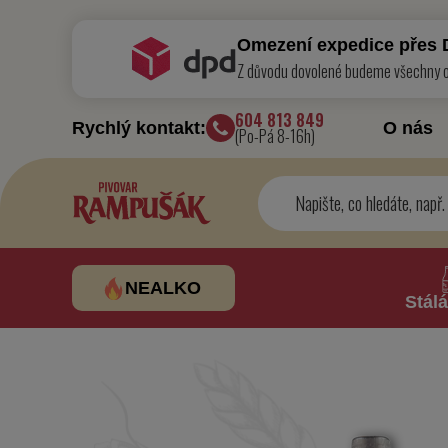
DESINA 10°
Vlastnosti
Hodnocen
Omezení expedice přes
Z důvodu dovolené budeme všechny ob
604 813 849
Rychlý kontakt:
O nás
(Po-Pá 8-16h)
NEALKO
Stálá