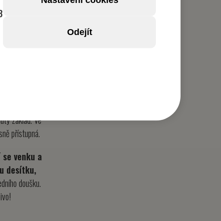
8
Odejít
ní
 a žatecký
nutý základ. Ve
ásně přístupná.
dí se venku a
u desítku,
edního doušku.
ivo!