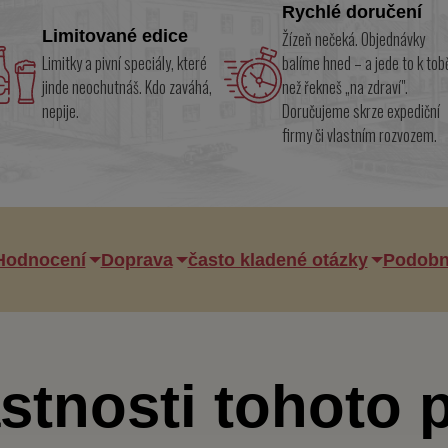
Rychlé doručení
Limitované edice
Žízeň nečeká. Objednávky
Limitky a pivní speciály, které
balíme hned – a jede to k tob
jinde neochutnáš. Kdo zaváhá,
než řekneš „na zdraví".
nepije.
Doručujeme skrze expediční
firmy či vlastním rozvozem.
Hodnocení
Doprava
často kladené otázky
Podobn
stnosti tohoto 