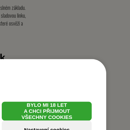
eslném základu.
sladovou linku,
které osvěží a
ek
BYLO MI 18 LET
A CHCI PŘIJMOUT
VŠECHNY COOKIES
a
Nastavení cookies