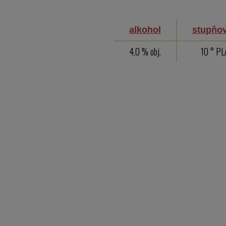
alkohol
stupňov
4,0 % obj.
10 ° P