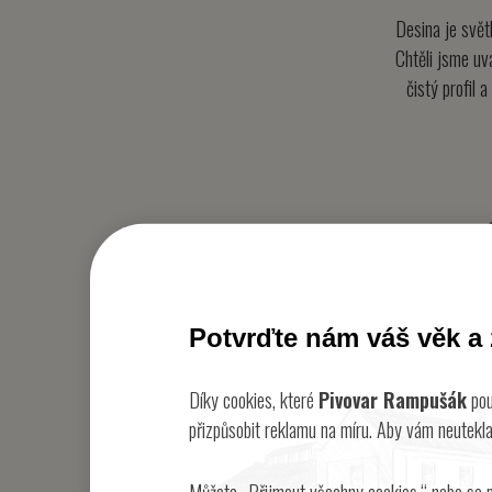
Desina je svět
Chtěli jsme uv
čistý profil 
Potvrďte nám váš věk a 
Díky cookies, které
Pivovar Rampušák
pou
přizpůsobit reklamu na míru. Aby vám neutekla
Můžete „Přijmout všechny cookies,“ nebo se p