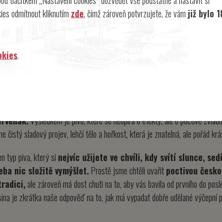
Chuť:
ies odmítnout kliknutím
zde
, čímž zároveň potvrzujete, že vám
již bylo 1
6
/10
sladově čistá, přímočará a krásně pitelná
Říz:
okies
.
7
/10
svěží, živý a ideální pro osvěže
 postavili
na plzeňském sladu
a tradičním chmelení odrůdami
Sládek
erveňák.
Výsledkem je pivo, které se neopírá o efekty, ale o poctivě zvlád
ne čistý sladový projev, lehčí tělo a hořkost, která je znatelná, ale pořád kr
en typ piva, který si
nejvíc užijete ve chvíli, kdy svítí slunce, se
eba nic složitě vymýšlet.
Prostě jsme chtěli uvařit
poctivou česko
tradici,
ale zároveň má dost chuti na to, aby vás bavila od prvního do posl
ina je zkrátka naše odpověď na to, jak má vypadat dobře udělané výčepní p