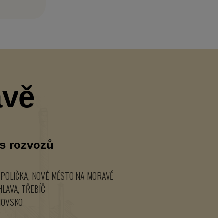
avě
as rozvozů
U, POLIČKA, NOVÉ MĚSTO NA MORAVĚ
IHLAVA, TŘEBÍČ
TNOVSKO