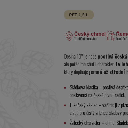
PET 1,5 L
Český chmel
Řeme
Tradiční surovina
Tradiční
Desina 10° je naše
poctivá česká
ale pořád má chuť i charakter.
Je leh
který doplňuje
jemná až střední h
Sládkova klasika – poctivá desítk
postavená na české pivní tradici.
Plzeňský základ – vaříme ji z plz
sladu pro čistý a lehce sladový prof
Žatecký charakter – chmel Sláde