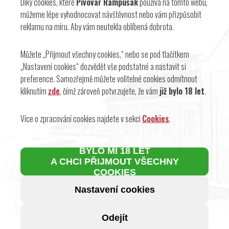
Díky cookies, které
Pivovar Rampušák
používá na tomto webu,
18. 8. 2026 - ŽĎÁR NAD SÁZAVOU, POLIČKA, NOVÉ MĚSTO NA MORAVĚ
můžeme lépe vyhodnocovat návštěvnost nebo vám přizpůsobit
18. 8. 2026 - HAVLÍČKŮV BROD, JIHLAVA, TŘEBÍČ
reklamu na míru. Aby vám neutekla oblíbená dobrota.
19. 8. 2026 – NÁCHODSKO, TRUTNOVSKO
20. 8. 2026 - RYCHNOVSKO
20. 8. 2026 - HLINECKO
Můžete „Přijmout všechny cookies,“ nebo se pod tlačítkem
20. 8. 2026 - ČESKÝ BROD, NYMBURK, KOLÍN, PODĚBRADY
„Nastavení cookies“ dozvědět vše podstatné a nastavit si
24. 8. 2026 - LITOMĚŘICE, ÚSTÍ NAD LABEM, DĚČÍN, TEPLICE
preference. Samozřejmě můžete volitelné cookies odmítnout
24. 8. 2026 - LOUNY, ŽATEC, MOST, CHOMUTOV
kliknutím
zde
, čímž zároveň potvrzujete, že vám
již bylo 18 let
.
25. 8. 2026 - BŘECLAV, KYJOV, HODONÍN
Více o zpracování cookies najdete v sekci
Cookies
.
zobrazit všechny rozvozy
BYLO MI 18 LET
Samozřejmě vás rádi uvidíme i osobně na
prodejně
.
A CHCI PŘIJMOUT VŠECHNY
Nebo si naše pivo můžete vychutnat či koupit u našich
COOKIES
partnerů
či
prodejců
.
Nastavení cookies
Odejít