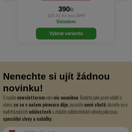
390
Kč
322.31 Kč bez DPH
Skladem
Vybrat variantu
Nenechte si ujít žádnou
novinku!
S naším
newsletterem
vám
nic neunikne
. Budete jako první vědět o
všem,
co se v našem pivovaru děje
, poznáte
nové chutě
, dozvíte se o
nadcházejících
událostech
a získáte odběratelské výhody jako jsou
speciální slevy a nabídky
.