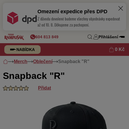
Omezení expedice přes DPD
Z důvodu dovolené budeme všechny objednávky expedovat
599 Kč
Snapback "R"
Do košíku
až od 10. 8. Děkujeme za pochopení.
Skladem
604 813 849
Přihlášení
0 Kč
NABÍDKA
Merch
Oblečení
Snapback "R"
Snapback "R"
Přidat