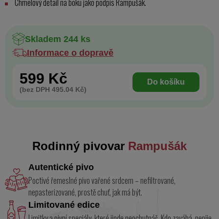
Chmelový detail na boku jako podpis Rampušák.
Skladem 244 ks
Informace o dopravě
599 Kč
Do košíku
(bez DPH 495.04 Kč)
Rodinný pivovar
Rampušák
Autentické pivo
Poctivé řemeslné pivo vařené srdcem – nefiltrované,
nepasterizované, prostě chuť, jak má být.
Limitované edice
Limitky a pivní speciály, které jinde neochutnáš. Kdo zaváhá, nepije.