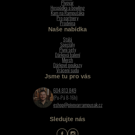
Pivovar
Hospůdka a bowling
Kam na Rampušáka
Pro partnery
Prodejna
Naše nabídka
Stálá
Speciály
Pivní sety
Dárková balení
Merch
Dárkové poukazy
Vrácení sudu
Jsme tu pro vás
604 813 849
(Po-Pá 8-16h)
eshop@pivovarrampusak.cz
Sledujte nás