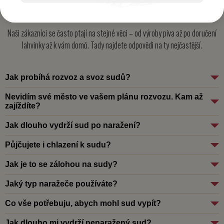
Často kladené dotazy
Naši zákazníci se často ptají na stejné věci – od výroby piva až po doručení
lahvinky až k vám domů. Tady najdete odpovědi na ty nejčastější.
Jak probíhá rozvoz a svoz sudů?
Nevidím své město ve vašem plánu rozvozu. Kam až
zajíždíte?
Jak dlouho vydrží sud po naražení?
Půjčujete i chlazení k sudu?
Jak je to se zálohou na sudy?
Jaký typ naražeče používáte?
Co vše potřebuju, abych mohl sud vypít?
Jak dlouho mi vydrží nenaražený sud?