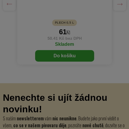
PLECH 0,5 L
61
Kč
50.41 Kč bez DPH
Skladem
Do košíku
Nenechte si ujít žádnou
novinku!
S naším
newsletterem
vám
nic neunikne
. Budete jako první vědět o
všem,
co se v našem pivovaru děje
, poznáte
nové chutě
, dozvíte se o