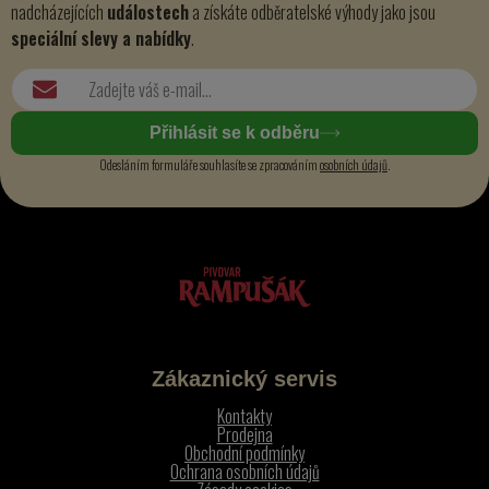
nadcházejících
událostech
a získáte odběratelské výhody jako jsou
speciální slevy a nabídky
.
Přihlásit se k odběru
Odesláním formuláře souhlasíte se zpracováním
osobních údajů
.
Zákaznický servis
Kontakty
Prodejna
Obchodní podmínky
Ochrana osobních údajů