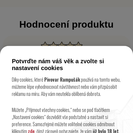
Hodnocení produktu
Tento produkt zatím nemá žádné hodnocení.
Buďte první, kdo ho
Potvrďte nám váš věk a zvolte si
ohodnotí!
nastavení cookies
Díky cookies, které
Pivovar Rampušák
používá na tomto webu,
Přidat hodnocení
můžeme lépe vyhodnocovat návštěvnost nebo vám přizpůsobit
reklamu na míru. Aby vám neutekla oblíbená dobrota.
Můžete „Přijmout všechny cookies,“ nebo se pod tlačítkem
„Nastavení cookies“ dozvědět vše podstatné a nastavit si
Informace o dopravě
preference. Samozřejmě můžete volitelné cookies odmítnout
kliknutím
zde
, čímž zároveň potvrzujete, že vám
již bylo 18 let
.