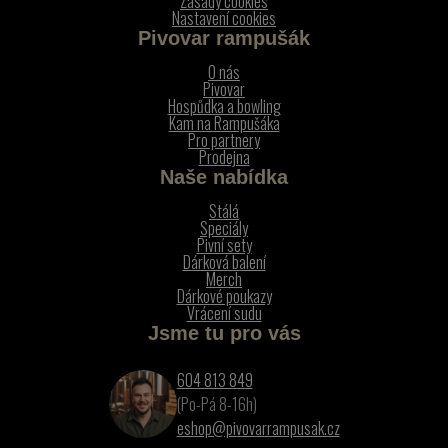
Zásady cookies
Nastavení cookies
Pivovar rampušák
O nás
Pivovar
Hospůdka a bowling
Kam na Rampušáka
Pro partnery
Prodejna
Naše nabídka
Stálá
Speciály
Pivní sety
Dárková balení
Merch
Dárkové poukazy
Vrácení sudu
Jsme tu pro vás
604 813 849
(Po-Pá 8-16h)
eshop@pivovarrampusak.cz