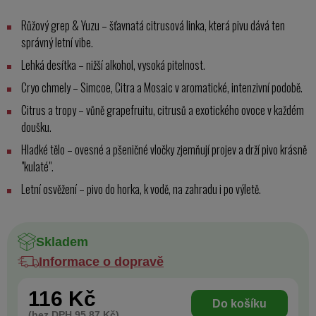
Růžový grep & Yuzu – šťavnatá citrusová linka, která pivu dává ten
správný letní vibe.
Lehká desítka – nižší alkohol, vysoká pitelnost.
Cryo chmely – Simcoe, Citra a Mosaic v aromatické, intenzivní podobě.
Citrus a tropy – vůně grapefruitu, citrusů a exotického ovoce v každém
doušku.
Hladké tělo – ovesné a pšeničné vločky zjemňují projev a drží pivo krásně
"kulaté".
Letní osvěžení – pivo do horka, k vodě, na zahradu i po výletě.
Skladem
Informace o dopravě
116 Kč
Do košíku
(bez DPH 95.87 Kč)