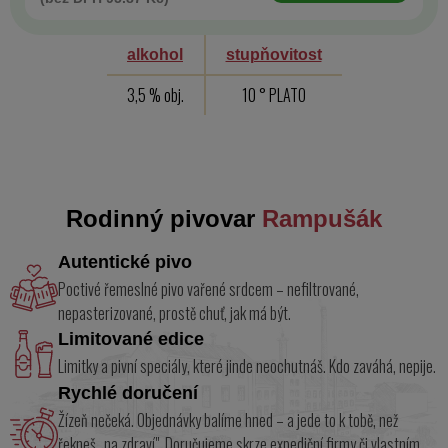
alkohol
stupňovitost
3,5 % obj.
10 ° PLATO
Rodinný pivovar
Rampušák
Autentické pivo
Poctivé řemeslné pivo vařené srdcem – nefiltrované,
nepasterizované, prostě chuť, jak má být.
Limitované edice
Limitky a pivní speciály, které jinde neochutnáš. Kdo zaváhá, nepije.
Rychlé doručení
Žízeň nečeká. Objednávky balíme hned – a jede to k tobě, než
řekneš „na zdraví". Doručujeme skrze expediční firmy či vlastním