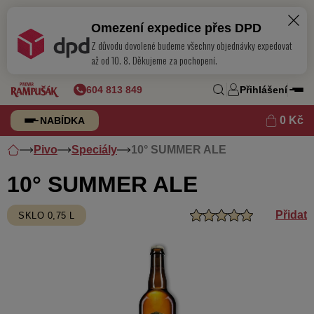
Omezení expedice přes DPD
Z důvodu dovolené budeme všechny objednávky expedovat
116 Kč
10° SUMMER ALE
Do košíku
až od 10. 8. Děkujeme za pochopení.
Skladem
604 813 849
Přihlášení
0 Kč
NABÍDKA
Pivo
Speciály
10° SUMMER ALE
10° SUMMER ALE
Přidat
SKLO 0,75 L