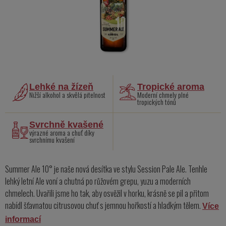
Lehké na žízeň
Tropické aroma
Nižší alkohol a skvělá pitelnost
Moderní chmely plné
tropických tónů
Svrchně kvašené
výrazné aroma a chuť díky
svrchnímu kvašení
Summer Ale 10° je naše nová desítka ve stylu Session Pale Ale. Tenhle
lehký letní Ale voní a chutná po růžovém grepu, yuzu a moderních
chmelech. Uvařili jsme ho tak, aby osvěžil v horku, krásně se pil a přitom
nabídl šťavnatou citrusovou chuť s jemnou hořkostí a hladkým tělem.
Více
informací