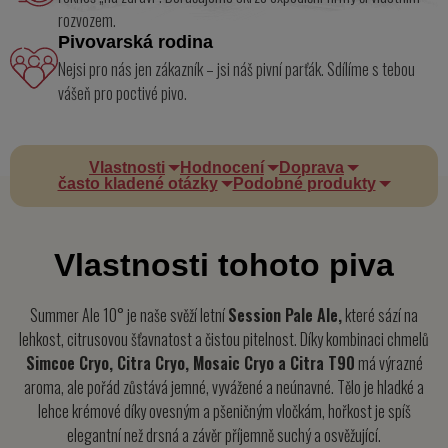
rozvozem.
Pivovarská rodina
Nejsi pro nás jen zákazník – jsi náš pivní parťák. Sdílíme s tebou
vášeň pro poctivé pivo.
Vlastnosti
Hodnocení
Doprava
často kladené otázky
Podobné produkty
Vlastnosti tohoto piva
Summer Ale 10° je naše svěží letní
Session Pale Ale,
které sází na
lehkost, citrusovou šťavnatost a čistou pitelnost. Díky kombinaci chmelů
Simcoe Cryo, Citra Cryo, Mosaic Cryo a Citra T90
má výrazné
aroma, ale pořád zůstává jemné, vyvážené a neúnavné. Tělo je hladké a
lehce krémové díky ovesným a pšeničným vločkám, hořkost je spíš
elegantní než drsná a závěr příjemně suchý a osvěžující.